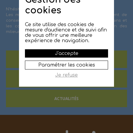
cookies
N'hésitez pas à contacter le SMBRJ.
Les missions de l'équipe technique sont également de
conseiller et d'accompagner les propriétaires riverains et
Ce site utilise des cookies de
les collectivités sur l'entretien et la préservation des
mesure d'audience et de suivi afin
milieux aquatiques et de la ressource en eau.
de vous offrir une meilleure
expérience de navigation.
J'accepte
CONTACTEZ LE SMBRJ
Paramétrer les cookies
Je refuse
ESPACE DE TÉLÉCHARGEMENT
ACTUALITÉS