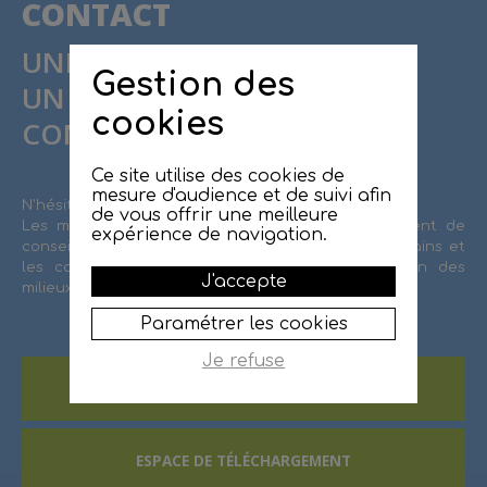
CONTACT
UNE QUESTION ?
Gestion des
UN PROJET ?
cookies
CONTACTEZ LE SMBRJ !
Ce site utilise des cookies de
mesure d'audience et de suivi afin
N'hésitez pas à contacter le SMBRJ.
de vous offrir une meilleure
Les missions de l'équipe technique sont également de
expérience de navigation.
conseiller et d'accompagner les propriétaires riverains et
les collectivités sur l'entretien et la préservation des
J'accepte
milieux aquatiques et de la ressource en eau.
Paramétrer les cookies
Je refuse
CONTACTEZ LE SMBRJ
ESPACE DE TÉLÉCHARGEMENT