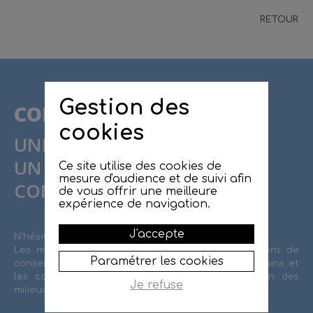
RETOUR
Gestion des
CONTACT
cookies
UNE QUESTION ?
UN PROJET ?
Ce site utilise des cookies de
mesure d'audience et de suivi afin
CONTACTEZ LE SMBRJ !
de vous offrir une meilleure
expérience de navigation.
J'accepte
N'hésitez pas à contacter le SMBRJ.
Les missions de l'équipe technique sont également de
Paramétrer les cookies
conseiller et d'accompagner les propriétaires riverains et
les collectivités sur l'entretien et la préservation des
Je refuse
milieux aquatiques et de la ressource en eau.