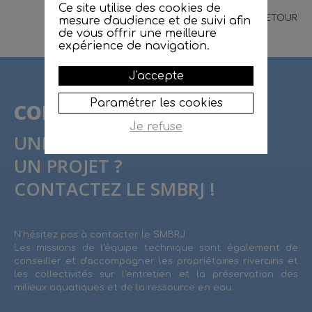
Ce site utilise des cookies de
RETOUR
mesure d'audience et de suivi afin
de vous offrir une meilleure
expérience de navigation.
J'accepte
Paramétrer les cookies
CONTACT
Je refuse
UNE QUESTION ?
UN PROJET ?
CONTACTEZ LE SMBRJ !
N'hésitez pas à contacter le SMBRJ.
Les missions de l'équipe technique sont également de
conseiller et d'accompagner les propriétaires riverains et
les collectivités sur l'entretien et la préservation des
milieux aquatiques et de la ressource en eau.