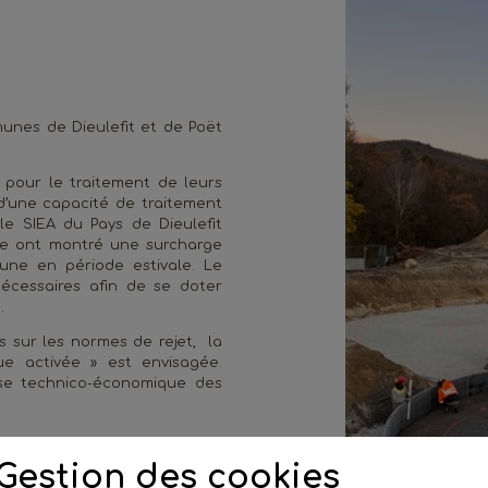
munes de Dieulefit et de Poët
 pour le traitement de leurs
 d’une capacité de traitement
le SIEA du Pays de Dieulefit
nce ont montré une surcharge
une en période estivale. Le
écessaires afin de se doter
.
 sur les normes de rejet, la
ue activée » est envisagée.
lyse technico-économique des
Gestion des cookies
quement terminées. Le Dossier