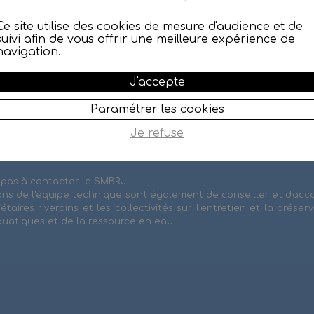
ral a été délivré le 7 juillet
es travaux ont été engagés fin
Ce site utilise des cookies de mesure d'audience et de
suivi afin de vous offrir une meilleure expérience de
navigation.
'Eau et à 11% par le Conseil
J'accepte
Paramétrer les cookies
Je refuse
 pas à contacter le SMBRJ.
ons de l'équipe technique sont également de conseiller et d'a
iétaires riverains et les collectivités sur l'entretien et la préser
quatiques et de la ressource en eau.