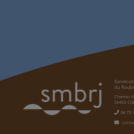
Syndicat
du Roubi
Chemin d
26450 Cl
04 75 
conta