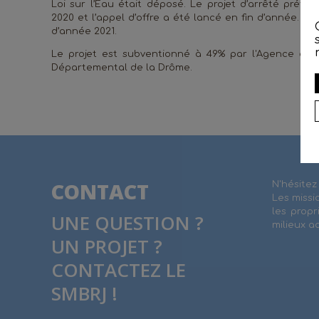
Loi sur l’Eau était déposé. Le projet d’arrêté préfecto
2020 et l’appel d’offre a été lancé en fin d’année. L
d’année 2021.
Le projet est subventionné à 49% par l'Agence de l
Départemental de la Drôme.
CONTACT
N'hésitez
Les missi
les propr
UNE QUESTION ?
milieux a
UN PROJET ?
CONTACTEZ LE
SMBRJ !