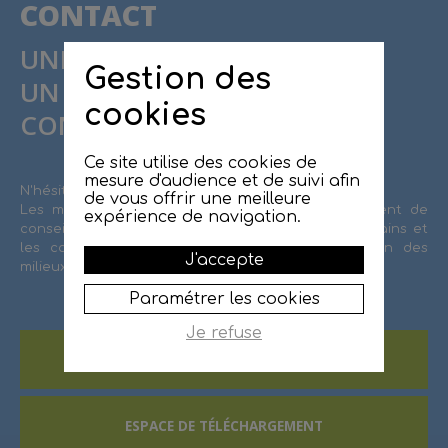
CONTACT
UNE QUESTION ?
Gestion des
UN PROJET ?
cookies
CONTACTEZ LE SMBRJ !
Ce site utilise des cookies de
mesure d'audience et de suivi afin
N'hésitez pas à contacter le SMBRJ.
de vous offrir une meilleure
Les missions de l'équipe technique sont également de
expérience de navigation.
conseiller et d'accompagner les propriétaires riverains et
les collectivités sur l'entretien et la préservation des
J'accepte
milieux aquatiques et de la ressource en eau.
Paramétrer les cookies
Je refuse
CONTACTEZ LE SMBRJ
ESPACE DE TÉLÉCHARGEMENT