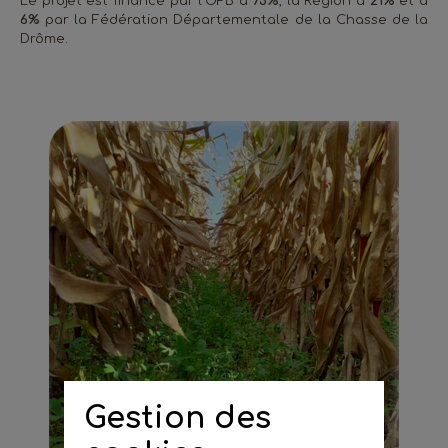
Le projet est financé par l'OFB à
73%
, la Région à
21%
et à
6%
par la Fédération Départementale de la Chasse de la
Drôme.
Gestion des