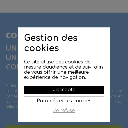
CONTACT
Gestion des
UNE QUESTION ?
cookies
UN PROJET ?
Ce site utilise des cookies de
CONTACTEZ LE SMBRJ !
mesure d'audience et de suivi afin
de vous offrir une meilleure
expérience de navigation.
N'hésitez pas à contacter le SMBRJ.
J'accepte
Les missions de l'équipe technique sont également de
conseiller et d'accompagner les propriétaires riverains et
Paramétrer les cookies
les collectivités sur l'entretien et la préservation des
milieux aquatiques et de la ressource en eau.
Je refuse