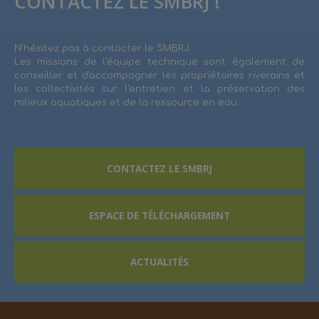
CONTACTEZ LE SMBRJ !
N'hésitez pas à contacter le SMBRJ.
Les missions de l'équipe technique sont également de
conseiller et d'accompagner les propriétaires riverains et
les collectivités sur l'entretien et la préservation des
milieux aquatiques et de la ressource en eau.
CONTACTEZ LE SMBRJ
ESPACE DE TÉLÉCHARGEMENT
ACTUALITÉS