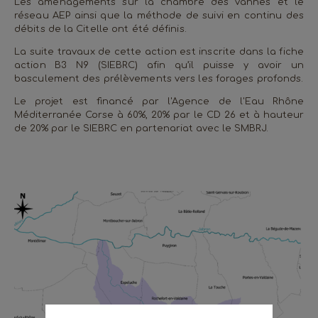
Les aménagements sur la chambre des vannes et le
réseau AEP ainsi que la méthode de suivi en continu des
débits de la Citelle ont été définis.
La suite travaux de cette action est inscrite dans la fiche
action B3 N9 (SIEBRC) afin qu’il puisse y avoir un
basculement des prélèvements vers les forages profonds.
Le projet est financé par l'Agence de l'Eau Rhône
Méditerranée Corse à 60%, 20% par le CD 26 et à hauteur
de 20% par le SIEBRC en partenariat avec le SMBRJ.