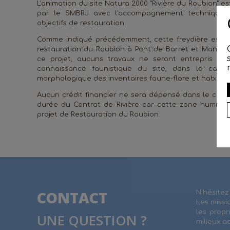
L'animation du site Natura 2000 "Rivière du Roubion" es
par le SMBRJ avec l'accompagnement technique d
objectifs de restauration.
Comme indiqué précédemment, cette freydière est a
restauration du Roubion à Pont de Barret et Manas. 
ce projet, aucuns travaux ne seront entrepris su
connaissance faunistique du site, dans le cadre
morphologique des inventaires faune-flore et habitats
Aucun crédit financier ne sera dépensé dans le cadre
durée du Contrat de Rivière car cette zone humide
projet de Restauration du Roubion.
CONTACT
N'hésitez
Les missi
les propr
UNE QUESTION ?
milieux a