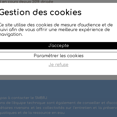
t en cours depuis 2019, dirigée
u CEN-RA pour définir des
Gestion des cookies
djacente à la zone projet de
Ce site utilise des cookies de mesure d'audience et de
Dans l’attente du devenir de
suivi afin de vous offrir une meilleure expérience de
r cette zone. Concernant la
navigation.
 du projet de restauration
 sont en cours (2021/2022).
J'accepte
 de cette fiche action sur la
 est prise en compte dans le
Paramétrer les cookies
Je refuse
 pas à contacter le SMBRJ.
ons de l'équipe technique sont également de conseiller et d'a
iétaires riverains et les collectivités sur l'entretien et la préser
quatiques et de la ressource en eau.