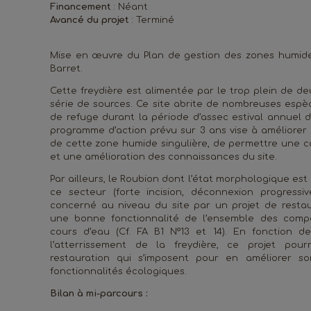
Financement
: Néant
Avancé du projet
: Terminé
Mise en œuvre du Plan de gestion des zones humide
Barret.
Cette freydière est alimentée par le trop plein de de
série de sources. Ce site abrite de nombreuses espè
de refuge durant la période d’assec estival annuel 
programme d’action prévu sur 3 ans vise à améliorer 
de cette zone humide singulière, de permettre une co
et une amélioration des connaissances du site.
Par ailleurs, le Roubion dont l’état morphologique es
ce secteur (forte incision, déconnexion progressive
concerné au niveau du site par un projet de resta
une bonne fonctionnalité de l’ensemble des compa
cours d’eau (Cf. FA B1 N°13 et 14). En fonction d
l’atterrissement de la freydière, ce projet pou
restauration qui s’imposent pour en améliorer s
fonctionnalités écologiques.
Bilan à mi-parcours :