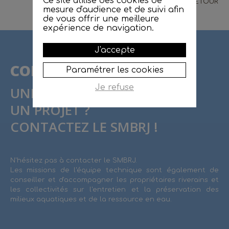
Ce site utilise des cookies de
RETOUR
mesure d'audience et de suivi afin
de vous offrir une meilleure
expérience de navigation.
J'accepte
CONTACT
Paramétrer les cookies
Je refuse
UNE QUESTION ?
UN PROJET ?
CONTACTEZ LE SMBRJ !
N'hésitez pas à contacter le SMBRJ.
Les missions de l'équipe technique sont également de
conseiller et d'accompagner les propriétaires riverains et
les collectivités sur l'entretien et la préservation des
milieux aquatiques et de la ressource en eau.