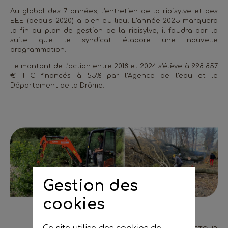
Au global des 7 années, l’entretien de la ripisylve et des
EEE (depuis 2020) a bien eu lieu. L’année 2025 marquera
la fin du plan de gestion de la ripisylve, il faudra par la
suite que le syndicat élabore une nouvelle
programmation.
Le montant de l’action entre 2018 et 2024 s’élève à 998 857
€ TTC financés à 55% par l’Agence de l’eau et le
Département de la Drôme.
Gestion des
cookies