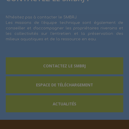
N'hésitez pas à contacter le SMBRJ.
Les missions de l'équipe technique sont également de
conseiller et d'accompagner les propriétaires riverains et
les collectivités sur l'entretien et la préservation des
milieux aquatiques et de la ressource en eau.
CONTACTEZ LE SMBRJ
ESPACE DE TÉLÉCHARGEMENT
ACTUALITÉS