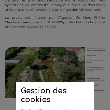
De plus, le suivi morphologique est effectué pour les
opérations de continuité écologique dans un document
unique ainsi qu’à travers le plan de gestion sédimentaire.
Le projet est financé par l'Agence de l'Eau Rhône
Méditerranée Corse à
50%
et
50%
par les EPCI du territoire
en partenariat avec le SMBRJ.
Gestion des
cookies