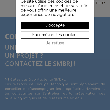
Ce site utilise des cookies de
RETOUR
mesure d'audience et de suivi afin
de vous offrir une meilleure
expérience de navigation.
J'accepte
CONTACT
Paramétrer les cookies
Je refuse
UNE QUESTION ?
UN PROJET ?
CONTACTEZ LE SMBRJ !
N'hésitez pas à contacter le SMBRJ.
Les missions de l'équipe technique sont également de
conseiller et d'accompagner les propriétaires riverains et
les collectivités sur l'entretien et la préservation des
milieux aquatiques et de la ressource en eau.